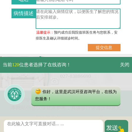
病情描述
温馨提示：
预约成功后我院值班医生将与您联系，安
排医生及确认详细就诊时间。
武汉市硚口区解放大道479号
当前
120
位患者选择了在线咨询！
关闭
免费电话：
027-83886690
你好，这里是武汉环亚咨询平台，在线为
Copyright 2025 武汉环亚中医白癜风医院
您服务！
本网站信息仅做健康参考，具体诊疗请遵医师意见
鄂公网安备 42010402000616号
鄂ICP备16003424号-6