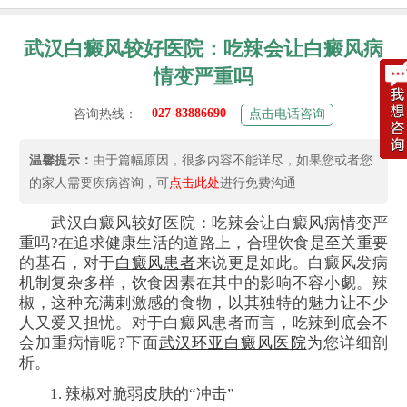
武汉白癜风较好医院：吃辣会让白癜风病
情变严重吗
027-83886690
咨询热线：
点击电话咨询
温馨提示：
由于篇幅原因，很多内容不能详尽，如果您或者您
的家人需要疾病咨询，可
点击此处
进行免费沟通
武汉白癜风较好医院：吃辣会让白癜风病情变严
重吗?在追求健康生活的道路上，合理饮食是至关重要
的基石，对于
白癜风患者
来说更是如此。白癜风发病
机制复杂多样，饮食因素在其中的影响不容小觑。辣
椒，这种充满刺激感的食物，以其独特的魅力让不少
人又爱又担忧。对于白癜风患者而言，吃辣到底会不
会加重病情呢?下面
武汉环亚白癜风医院
为您详细剖
析。
1. 辣椒对脆弱皮肤的“冲击”