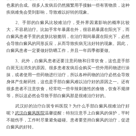
色素的合成。很多人发病后仍然频繁用手接触一些有害物质，这种
疾病难免会受到影响，导致难以好转的现象。
2、手部的白癜风比较难治疗，受外界因素影响的概率比较
大，不容易治疗。比如手常年暴露在外，很容易暴露在阳光下，而
白癜风患者手里的皮肤比较脆弱，在治疗期间暴露在阳光下，必然
会导致白癜风的同形反应，从而导致疾病无法好转的现象。因此，
白癜风患者一定要做好防晒工作，并且一年四季都要做。
3、此外，白癜风患者还要注意药物和日常饮食，这也是手部
白斑无法消失的原因。很多患者发病后会购买一些外用药物进行涂
抹，或者使用一些药物进行治疗，所以各种药物的治疗必然会导致
身体产生耐药性，这也是手部白癜风难以治疗好的原因之一。还有
很多患者不注意饮食，经常吃一些辛辣刺激性的食物，饮食不规律
等，所以这必然会导致手部白癜风那是很难治疗好的。
武汉好的治疗白斑专科医院？为什么手部白癜风很难治疗好
呢？
武汉白癜风医院
温馨提醒：特别注意手上白癜风的保护，平时
不能伤手，工作时尽量避免磕碰。患者要坚持白癜风的治疗，促进
白癜风的好转。