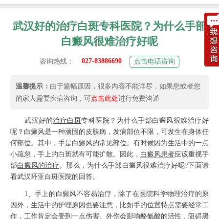
武汉好的治疗白斑专科医院？为什么手部
白癜风很难治疗好呢
027-83886690
咨询热线：
点击电话咨询
温馨提示：
由于篇幅原因，很多内容不能详尽，如果您或者您
的家人需要疾病咨询，可
点击此处
进行免费沟通
武汉好的
治疗白斑
专科医院？为什么手部白癜风很难治疗好
呢？白癜风是一种顽固的皮肤病，发病部位不限，可发生在身体任
何部位。其中，手是白癜风的常见部位。有时候因为生活中的一点
小疏忽，手上的白斑就有可能扩散。因此，
白癜风患者
应该重视手
部
白癜风的治疗
。那么，为什么手部白癜风很难治疗好呢?下面请
看武汉环亚白斑医院的回答。
1、手上的白癜风不容易治疗，除了在医院科学物理治疗的原
因外，生活中的护理原因也要注意，比如手的位置特点需要经常工
作，工作肯定会受到一点伤害。外伤会影响酪氨酸的活性，阻碍黑