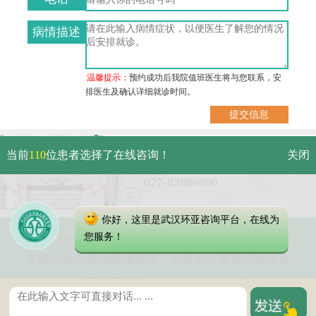
病情描述
温馨提示：
预约成功后我院值班医生将与您联系，安
排医生及确认详细就诊时间。
武汉市硚口区解放大道479号
当前
110
位患者选择了在线咨询！
关闭
免费电话：
027-83886690
你好，这里是武汉环亚咨询平台，在线为
Copyright 2025 武汉环亚中医白癜风医院
您服务！
本网站信息仅做健康参考，具体诊疗请遵医师意见
鄂公网安备 42010402000616号
鄂ICP备16003424号-6