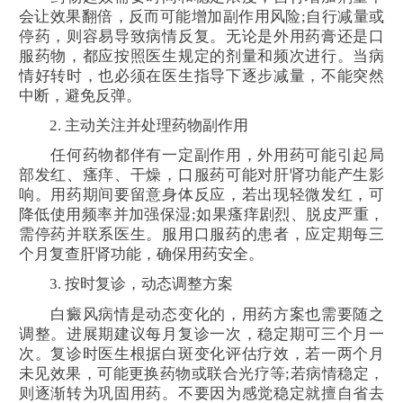
会让效果翻倍，反而可能增加副作用风险;自行减量或
停药，则容易导致病情反复。无论是外用药膏还是口
服药物，都应按照医生规定的剂量和频次进行。当病
情好转时，也必须在医生指导下逐步减量，不能突然
中断，避免反弹。
2. 主动关注并处理药物副作用
任何药物都伴有一定副作用，外用药可能引起局
部发红、瘙痒、干燥，口服药可能对肝肾功能产生影
响。用药期间要留意身体反应，若出现轻微发红，可
降低使用频率并加强保湿;如果瘙痒剧烈、脱皮严重，
需停药并联系医生。服用口服药的患者，应定期每三
个月复查肝肾功能，确保用药安全。
3. 按时复诊，动态调整方案
白癜风病情是动态变化的，用药方案也需要随之
调整。进展期建议每月复诊一次，稳定期可三个月一
次。复诊时医生根据白斑变化评估疗效，若一两个月
未见效果，可能更换药物或联合光疗等;若病情稳定，
则逐渐转为巩固用药。不要因为感觉稳定就擅自省去