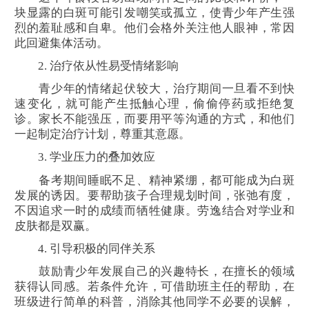
块显露的白斑可能引发嘲笑或孤立，使青少年产生强
烈的羞耻感和自卑。他们会格外关注他人眼神，常因
此回避集体活动。
2. 治疗依从性易受情绪影响
青少年的情绪起伏较大，治疗期间一旦看不到快
速变化，就可能产生抵触心理，偷偷停药或拒绝复
诊。家长不能强压，而要用平等沟通的方式，和他们
一起制定治疗计划，尊重其意愿。
3. 学业压力的叠加效应
备考期间睡眠不足、精神紧绷，都可能成为白斑
发展的诱因。要帮助孩子合理规划时间，张弛有度，
不因追求一时的成绩而牺牲健康。劳逸结合对学业和
皮肤都是双赢。
4. 引导积极的同伴关系
鼓励青少年发展自己的兴趣特长，在擅长的领域
获得认同感。若条件允许，可借助班主任的帮助，在
班级进行简单的科普，消除其他同学不必要的误解，