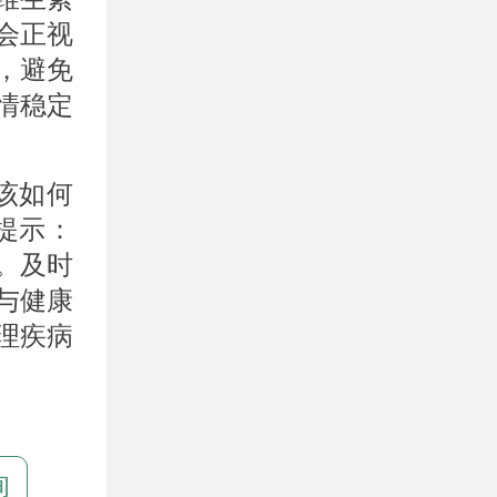
会正视
，避免
情稳定
该如何
提示：
。及时
与健康
理疾病
询