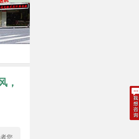
风，
或者您