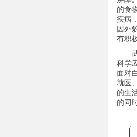
的食
疾病
因外
有积
武汉
科学
面对
就医
的生
的同