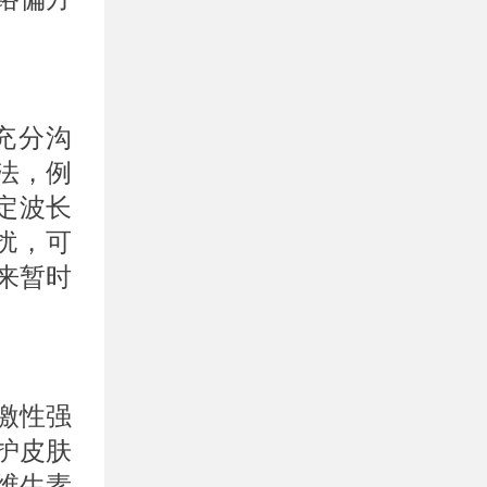
充分沟
法，例
定波长
困扰，可
来暂时
。
激性强
护皮肤
维生素