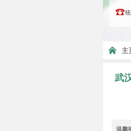
主
武
温馨