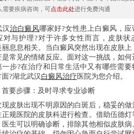
人需要疾病咨询，可
点击此处
进行免费沟通
汉
治白癜风
哪家好?女性患上白癜风，应
应对与护理?对于许多女性而言，皮肤状
美丽息息相关。当白癜风突然出现在皮肤上
茫是常见的情绪反应。面对这一挑战，如何
第一步?在治疗和日常生活中又有哪些需要
方面?湖北武汉
白癜风治疗
医院为您介绍。
 首要步骤：及时寻求专业诊断
皮肤出现不明原因的白斑后，稳妥的做
往正规医院的皮肤科进行检查。借助伍德灯
，医生可以明确诊断，排除其他相似皮肤病
后续治疗的基础，切勿因心急而自行尝试网