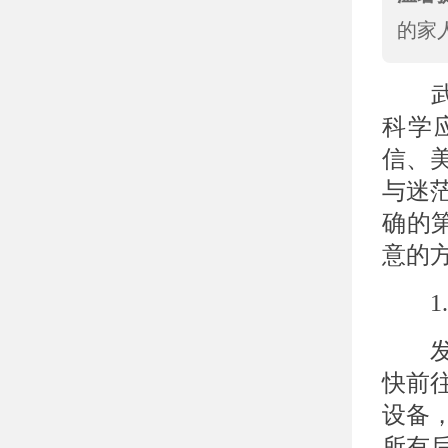
的家
武
科学
信、
与迷
确的
意的
1.
发现
快前
设备
所有