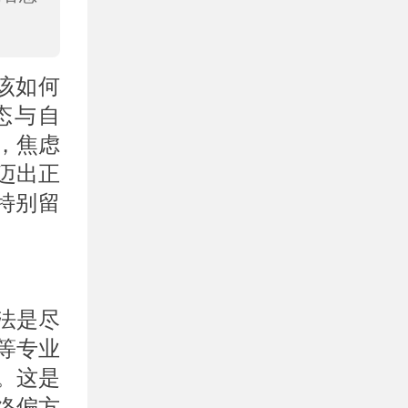
该如何
态与自
，焦虑
迈出正
特别留
法是尽
等专业
。这是
络偏方