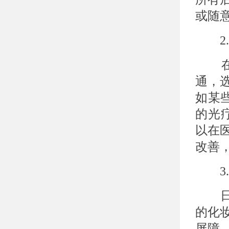
或随
2.
在制
通，
如某
的光疗
以在
改善
3.
日常
的化
屏障