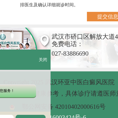
排医生及确认详细就诊时间。
武汉市硚口区解放大道4
免费电话：
027-83886690
关闭
Copyright 2025 武汉环亚中医白癜风医院
您服务！
网站信息仅做健康参考，具体诊疗请遵医师
鄂公网安备 42010402000616号
鄂ICP备16003424号-6