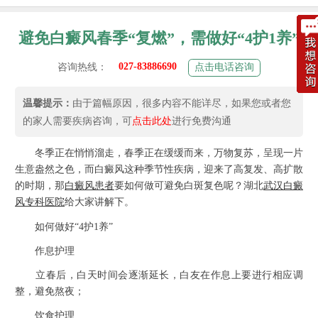
避免白癜风春季“复燃”，需做好“4护1养”
027-83886690
咨询热线：
点击电话咨询
温馨提示：
由于篇幅原因，很多内容不能详尽，如果您或者您
的家人需要疾病咨询，可
点击此处
进行免费沟通
冬季正在悄悄溜走，春季正在缓缓而来，万物复苏，呈现一片
生意盎然之色，而白癜风这种季节性疾病，迎来了高复发、高扩散
的时期，那
白癜风患者
要如何做可避免白斑复色呢？湖北
武汉白癜
风专科医院
给大家讲解下。
如何做好“4护1养”
作息护理
立春后，白天时间会逐渐延长，白友在作息上要进行相应调
整，避免熬夜；
饮食护理