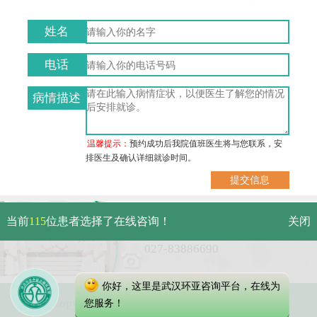
姓名
电话
病情描述
温馨提示：
预约成功后我院值班医生将与您联系，安
排医生及确认详细就诊时间。
武汉市硚口区解放大道479号
当前
115
位患者选择了在线咨询！
关闭
免费电话：
027-83886690
你好，这里是武汉环亚咨询平台，在线为
Copyright 2025 武汉环亚中医白癜风医院
您服务！