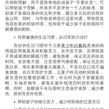
共情和理解，而不是简单地告诉孩子“不要在意”。可
以帮助孩子理解，外表并不是评价一个人的标准，鼓
励孩子发掘自身的优点和才能，建立多元化的自我价
值认同。同时，与学校老师进行适度沟通，帮助营造
包容友善的班级环境，也有助于减少孩子在校期间可
能遭遇的困扰。
3. 培养健康的生活习惯，从日常助力治疗
良好的生活习惯对于儿童
青少年白癜风
患者的病
情稳定和恢复具有积极意义。在作息方面，应帮助孩
子养成规律的睡眠习惯，避免熬夜，保证充足的休息
时间。在饮食方面，注意营养均衡搭配，保证充足的
蛋白质、维生素和微量元素摄入，不盲目忌口也不偏
食挑食。在日常防护方面，儿童户外活动时间较多，
家长需特别重视防晒工作，外出时为孩子穿戴遮阳
帽、长袖衣物等，避免在紫外线强烈时段长时间暴
晒。同时，提醒孩子在玩耍时注意保护皮肤，减少擦
伤、抓伤等意外伤害。
4. 帮助孩子转移注意力，减少对疾病的过度关注