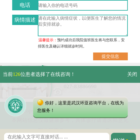
电话
病情描述
温馨提示：
预约成功后我院值班医生将与您联系，安
排医生及确认详细就诊时间。
武汉市硚口区解放大道479号
当前
126
位患者选择了在线咨询！
关闭
免费电话：
027-83886690
你好，这里是武汉环亚咨询平台，在线为
Copyright 2025 武汉环亚中医白癜风医院
您服务！
本网站信息仅做健康参考，具体诊疗请遵医师意见
鄂公网安备 42010402000616号
鄂ICP备16003424号-6