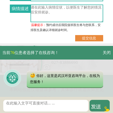
病情描述
温馨提示：
预约成功后我院值班医生将与您联系，安
排医生及确认详细就诊时间。
武汉市硚口区解放大道479号
当前
76
位患者选择了在线咨询！
关闭
免费电话：
027-83886690
你好，这里是武汉环亚咨询平台，在线为
Copyright 2025 武汉环亚中医白癜风医院
您服务！
本网站信息仅做健康参考，具体诊疗请遵医师意见
鄂公网安备 42010402000616号
鄂ICP备16003424号-6