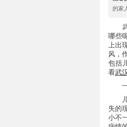
的家
武汉
哪些
上出
风，
包括
看
武
一、
儿童
失的
小不
病情