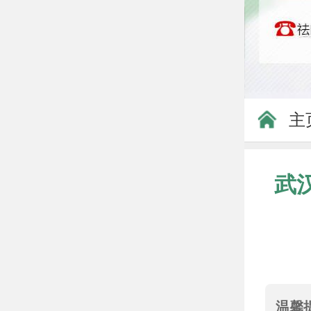
主
武
温馨