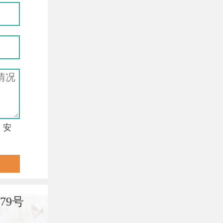
，安
79号