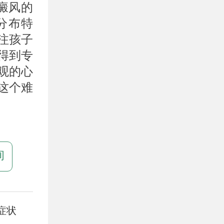
癜风的
分布特
注孩子
得到专
观的心
这个难
询
症状