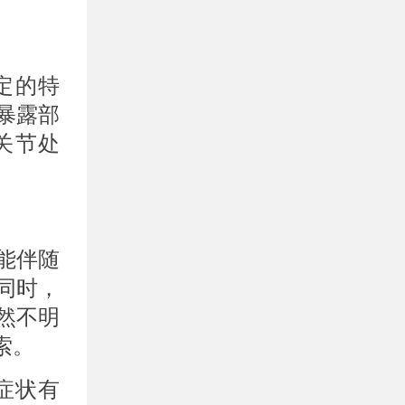
定的特
暴露部
关节处
。
能伴随
同时，
然不明
索。
症状有