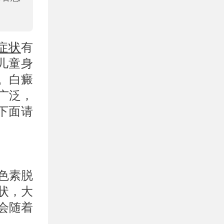
症状
有
儿童身
。白癜
广泛，
下面请
色素脱
状，大
会随着