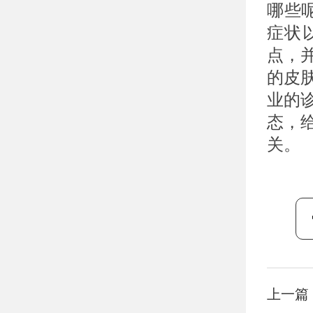
哪些呢
症状
点，
的皮
业的
态，
关。
上一篇