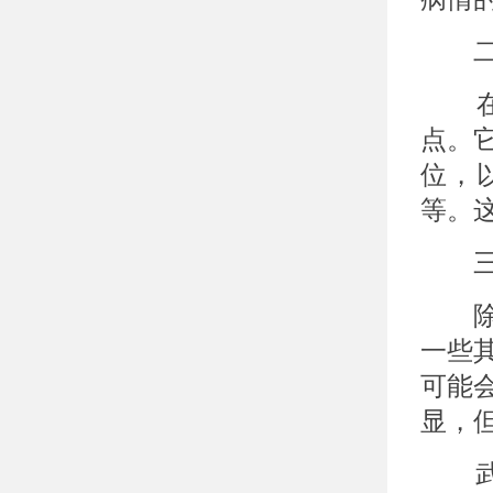
二、
在儿
点。
位，
等。
三、
除了
一些
可能
显，
武汉