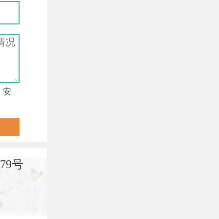
，安
79号