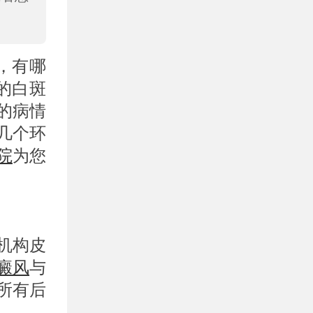
，有哪
的白斑
的病情
几个环
院
为您
机构皮
癜风
与
所有后