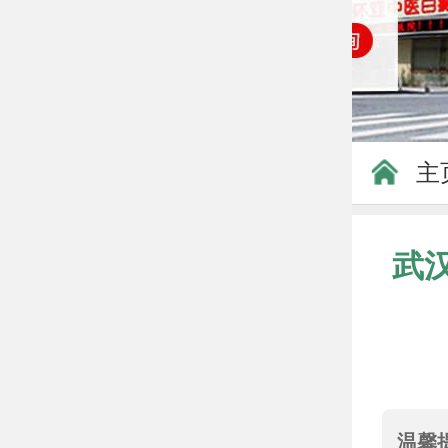
主
武
温馨