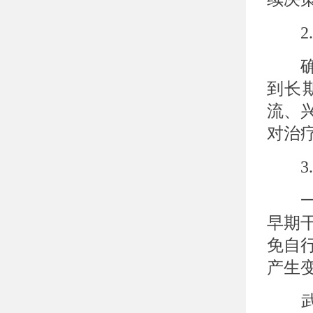
2.
确诊
到长
流、
对治
3.
一旦
早期
免自
产生
武汉