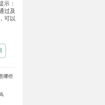
提示：
通过及
，可以
询
意哪些
风