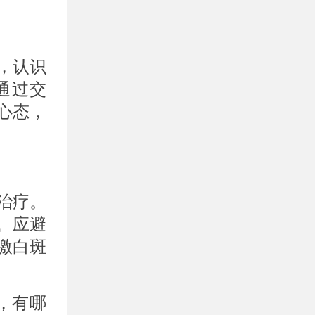
，认识
通过交
心态，
治疗。
。应避
激白斑
，有哪