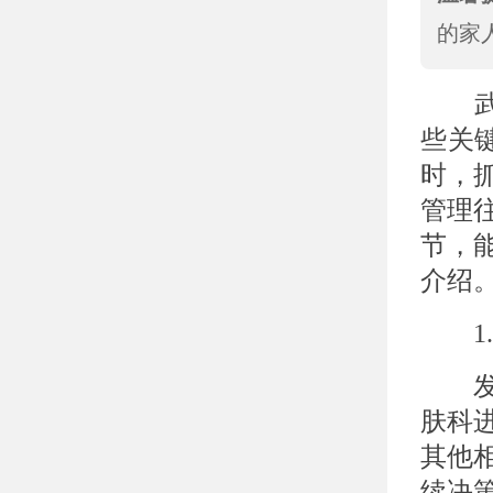
的家
武汉
些关
时，
管理
节，
介绍
1.
发现
肤科
其他
续决