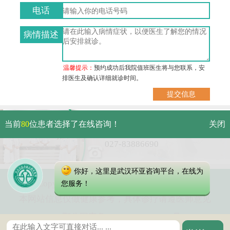
电话
病情描述
温馨提示：
预约成功后我院值班医生将与您联系，安
排医生及确认详细就诊时间。
武汉市硚口区解放大道479号
当前
80
位患者选择了在线咨询！
关闭
免费电话：
027-83886690
你好，这里是武汉环亚咨询平台，在线为
Copyright 2025 武汉环亚中医白癜风医院
您服务！
本网站信息仅做健康参考，具体诊疗请遵医师意见
鄂公网安备 42010402000616号