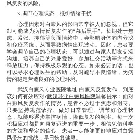
风复发的风险。
3. 调节心理状态，抵御情绪干扰
心理因素对白癜风的影响常常被人们忽视，但它
却可能成为病情反复发作的“幕后黑手”。长期处于焦
虑、紧张、抑郁等负面情绪中，会影响身体的内分泌
和免疫系统，从而导致病情出现波动。因此，患者要
学会调节自己的心理状态，可以通过与家人朋友交流
沟通、培养自己的兴趣爱好、参加社交活动等方式来
释放压力，保持积极乐观的心态。如果必要的话，也
可以寻求心理医生的帮助，及时疏导不良情绪，为病
情的稳定营造良好的心理环境。
武汉白癜风专业医院地址-白癜风反复发作，到底
该如何有效应对?
武汉环亚白癜风医院
温馨提示：面对
白癜风反复发作的情况，患者不必过于焦虑和沮丧。
只要坚持规范诊疗、做好日常管理、调节好心理状
态，就能够逐步掌控病情，降低复发的频率。每一次
积极应对都是向康复迈进的重要一步，相信凭借科学
的方法和坚定的信心，患者一定能够更好地应对白癜
风带来的挑战，早日恢复健康。