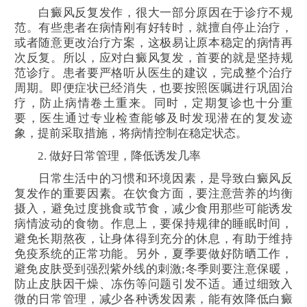
白癜风反复发作，很大一部分原因在于诊疗不规
范。有些患者在病情刚有好转时，就擅自停止治疗，
或者随意更改治疗方案，这极易让原本稳定的病情再
次反复。所以，应对白癜风复发，首要的就是坚持规
范诊疗。患者要严格听从医生的建议，完成整个治疗
周期。即便症状已经消失，也要按照医嘱进行巩固治
疗，防止病情卷土重来。同时，定期复诊也十分重
要，医生通过专业检查能够及时发现潜在的复发迹
象，提前采取措施，将病情控制在稳定状态。
2. 做好日常管理，降低诱发几率
日常生活中的习惯和环境因素，是导致白癜风反
复发作的重要因素。在饮食方面，要注意营养的均衡
摄入，避免过度挑食或节食，减少食用那些可能诱发
病情波动的食物。作息上，要保持规律的睡眠时间，
避免长期熬夜，让身体得到充分的休息，有助于维持
免疫系统的正常功能。另外，夏季要做好防晒工作，
避免皮肤受到强烈紫外线的刺激;冬季则要注意保暖，
防止皮肤因干燥、冻伤等问题引发不适。通过细致入
微的日常管理，减少各种诱发因素，能有效降低白癜